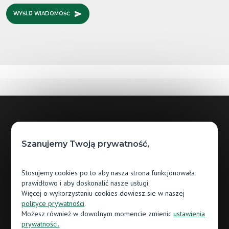
WYŚLIJ WIADOMOŚĆ
Godziny otwarcia
Szanujemy Twoją prywatność,
Pn.: 10:00 - 18:00
Stosujemy cookies po to aby nasza strona funkcjonowała
Wt.: 10:00 - 18:00
prawidłowo i aby doskonalić nasze usługi.
Śr.: 10:00 - 18:00
Więcej o wykorzystaniu cookies dowiesz sie w naszej
polityce prywatności
.
Czw.: 10:00 - 18:00
Możesz również w dowolnym momencie zmienic
ustawienia
prywatności.