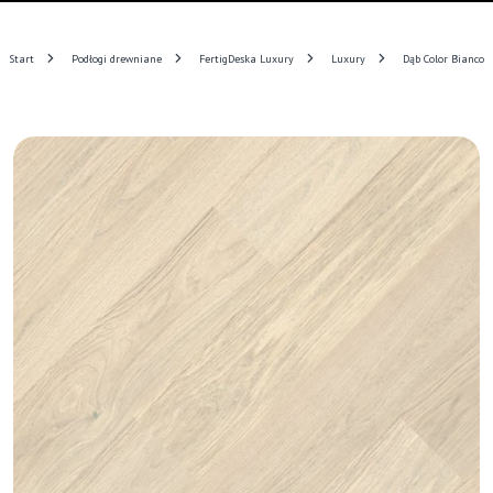
Start
Podłogi drewniane
FertigDeska Luxury
Luxury
Dąb Color Bianco