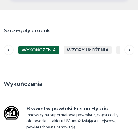
Szczegóły produkt
WYKOŃCZENIA
WZORY UŁOŻENIA
GATUN
Wykończenia
8 warstw powłoki Fusion Hybrid
Innowacyjna supermatowa powłoka łącząca cechy
olejowosku i lakieru UV umożliwiająca miejscową
powierzchowną renowację.