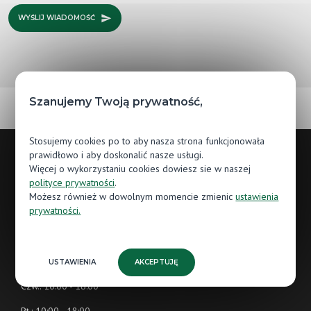
WYŚLIJ WIADOMOŚĆ
Szanujemy Twoją prywatność,
Stosujemy cookies po to aby nasza strona funkcjonowała
prawidłowo i aby doskonalić nasze usługi.
Więcej o wykorzystaniu cookies dowiesz sie w naszej
Godziny otwarcia
polityce prywatności
.
Możesz również w dowolnym momencie zmienic
ustawienia
prywatności.
Pn.: 10:00 - 18:00
Wt.: 10:00 - 18:00
Śr.: 10:00 - 18:00
USTAWIENIA
AKCEPTUJĘ
Czw.: 10:00 - 18:00
Pt.: 10:00 - 18:00