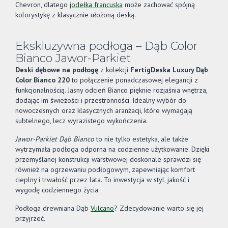
Chevron, dlatego
jodełka francuska
może zachować spójną
kolorystykę z klasycznie ułożoną deską.
Ekskluzywna podłoga – Dąb Color
Bianco Jawor-Parkiet
Deski dębowe na podłogę
z kolekcji
FertigDeska Luxury Dąb
Color Bianco 220
to połączenie ponadczasowej elegancji z
funkcjonalnością. Jasny odcień Bianco pięknie rozjaśnia wnętrza,
dodając im świeżości i przestronności. Idealny wybór do
nowoczesnych oraz klasycznych aranżacji, które wymagają
subtelnego, lecz wyrazistego wykończenia.
Jawor-Parkiet Dąb Bianco
to nie tylko estetyka, ale także
wytrzymała podłoga odporna na codzienne użytkowanie. Dzięki
przemyślanej konstrukcji warstwowej doskonale sprawdzi się
również na ogrzewaniu podłogowym, zapewniając komfort
cieplny i trwałość przez lata. To inwestycja w styl, jakość i
wygodę codziennego życia.
Podłoga drewniana Dąb
Vulcano
? Zdecydowanie warto się jej
przyjrzeć.